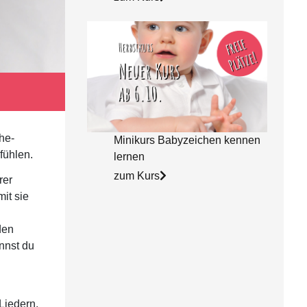
he-
Minikurs Babyzeichen kennen
fühlen.
lernen
zum Kurs
rer
it sie
den
nnst du
Liedern,