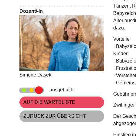
Tänzen, R
Dozent/-in
Babyzeiche
Alter aus
dazu.
Vorteile
· Babyzei
Kinder
· Babyzeic
· Frustrati
Simone Dasek
· Versteh
· Gemeins
ausgebucht
Gebühr pro
AUF DIE WARTELISTE
Zwillinge:
ZURÜCK ZUR ÜBERSICHT
Der Geschw
abgezoge
Einstieg in