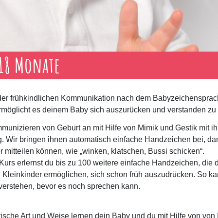
 18 Monate
 der frühkindlichen Kommunikation nach dem Babyzeichensprac
möglicht es deinem Baby sich auszurücken und verstanden zu 
unizieren von Geburt an mit Hilfe von Mimik und Gestik mit ih
 Wir bringen ihnen automatisch einfache Handzeichen bei, dam
r mitteilen können, wie „winken, klatschen, Bussi schicken“.
Kurs erlernst du bis zu 100 weitere einfache Handzeichen, die 
Kleinkinder ermöglichen, sich schon früh auszudrücken. So ka
verstehen, bevor es noch sprechen kann.
rische Art und Weise lernen dein Baby und du mit Hilfe von von 