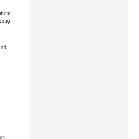
rühem
kzeug
und
ote