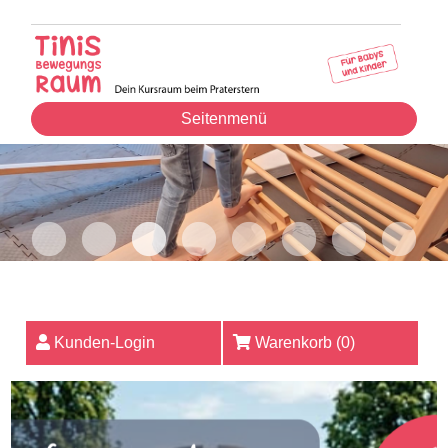
Seitenmenü
Kunden-Login
Warenkorb (
0
)