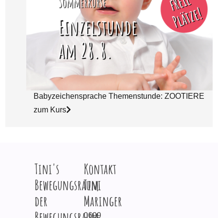
Babyzeichensprache Themenstunde: ZOOTIERE
zum Kurs
Tini's
Kontakt
Bewegungsraum
Tini
der
Maringer
Bewegungsraum
0699