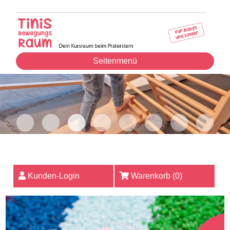
Seitenmenü
Kunden-Login
Warenkorb (
0
)